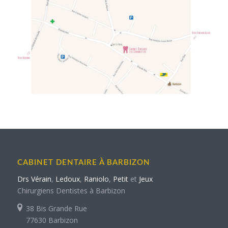
CABINET DENTAIRE À BARBIZON
Drs Vérain
,
Ledoux
,
Raniolo
,
Petit
et
Jeux
Chirurgiens Dentistes à Barbizon
38 Bis Grande Rue
77630 Barbizon