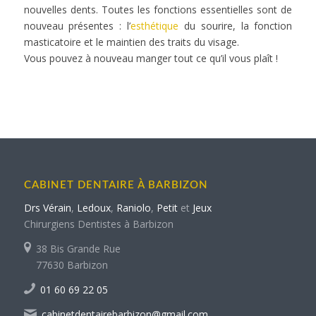
nouvelles dents. Toutes les fonctions essentielles sont de
nouveau présentes : l’
esthétique
du sourire, la fonction
masticatoire et le maintien des traits du visage.
Vous pouvez à nouveau manger tout ce qu’il vous plaît !
CABINET DENTAIRE À BARBIZON
Drs Vérain
,
Ledoux
,
Raniolo
,
Petit
et
Jeux
Chirurgiens Dentistes à Barbizon
38 Bis Grande Rue
77630 Barbizon
01 60 69 22 05
cabinetdentairebarbizon@gmail.com