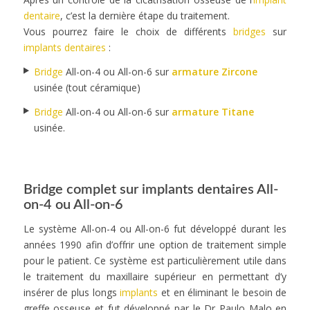
dentaire
, c’est la dernière étape du traitement.
Vous pourrez faire le choix de différents
bridges
sur
implants dentaires
:
Bridge
All-on-4 ou All-on-6 sur
armature Zircone
usinée (tout céramique)
Bridge
All-on-4 ou All-on-6 sur
armature Titane
usinée.
Bridge complet sur implants dentaires All-
on-4 ou All-on-6
Le système All-on-4 ou All-on-6 fut développé durant les
années 1990 afin d’offrir une option de traitement simple
pour le patient. Ce système est particulièrement utile dans
le traitement du maxillaire supérieur en permettant d’y
insérer de plus longs
implants
et en éliminant le besoin de
greffe osseuse et fut développé par le Dr Paulo Malo en